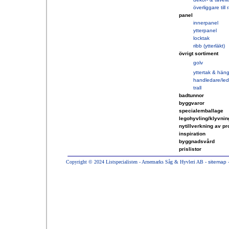
överliggare till
panel
innerpanel
ytterpanel
locktak
ribb (ytterläkt)
övrigt sortiment
g
olv
yttertak & hän
handledare/le
trall
badtunnor
byggvaror
specialemballage
legohyvling/klyvnin
nytillverkning av pro
inspiration
byggnadsvård
prislistor
Copyright © 2024 Listspecialisten - Arnemarks Såg & Hyvleri AB -
sitemap