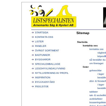
Sitemap
STARTSIDA
K
ONTAKTA OSS
LISTER
Startsida
kontakta oss
PANELER
kontakta oss
ÖVRIGT SORTIMENT
vägbesk
BADTUNNOR
köpevill
BYGGVAROR
så beställer du
om företaget
SPECIALEMBALLAGE
lister
LEGOHYVLING/KLYVNING
golvsocklar
NYTILLVERKNING AV PROFIL
i lager
INSPIRATION
beställ
dörr- & fönster
BYGGNADSVÅRD
i lager
PRISLISTOR
beställ
taklister
tak- & sockelkl
avdelarlister
boaseringsliste
dekor- & tavelli